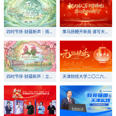
四时节序·财蕴新声｜雨润天财 滴水思源
策马扬鞭开新局 谱写天财锦绣华章——党委书记、校长新春贺词，祝你元气满满笑闹新春
四时节序·财蕴新声｜立启新程 财智逐春
天津财经大学二〇二六年新年贺词