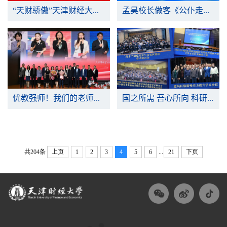
“天财骄傲”天津财经大学2025年学生表彰大会顺利举行
孟昊校长做客《公仆走进直播间》 畅谈教育强国的天财实践
优教强师！我们的老师承包高光!!!
国之所需 吾心所向 科研攻坚 就是最好的回答
...
共204条
上页
1
2
3
4
5
6
21
下页