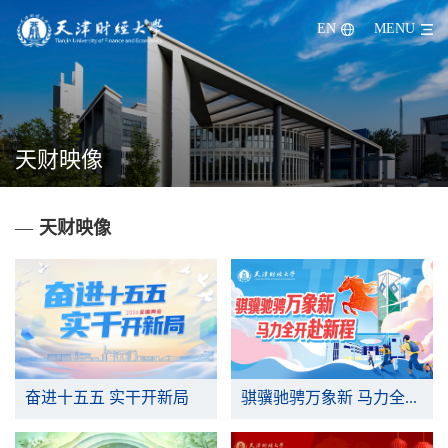
EN
MENU
天财映像
—
天财映像
奋进十五五 实干开新局
骐骥驰骋万象新 马力全开赴新程