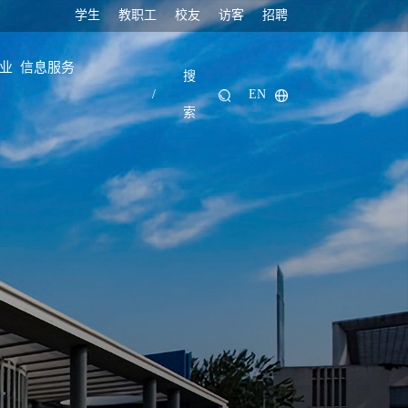
学生
教职工
校友
访客
招聘
业
信息服务
搜
/
EN
索