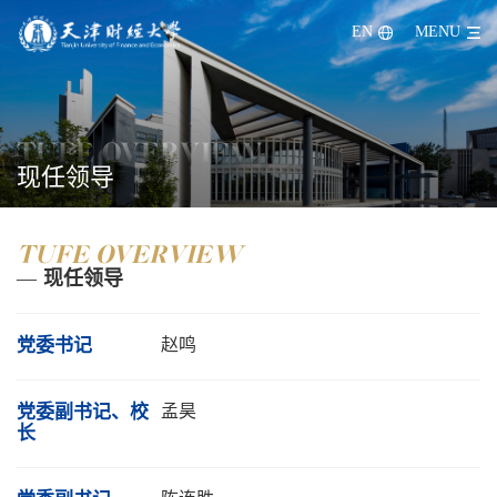
信息服务
EN
MENU
个人身份中心
综合服务平台
天财微校园
天财校园卡
服务接入(WEBVPN)
上网认证
TUFE OVERVIEW
办公系统
办公系统(部门账号端)
智能体平台
现任领导
教师天财邮
学生天财邮
人事管理
信息公开
校友工作
TUFE OVERVIEW
—
现任领导
党委书记
赵鸣
党委副书记、校
孟昊
长