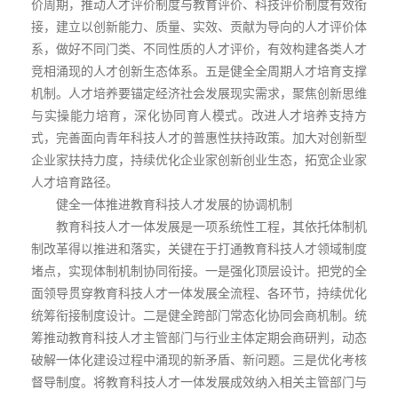
价周期，推动人才评价制度与教育评价、科技评价制度有效衔
接，建立以创新能力、质量、实效、贡献为导向的人才评价体
系，做好不同门类、不同性质的人才评价，有效构建各类人才
竞相涌现的人才创新生态体系。五是健全全周期人才培育支撑
机制。人才培养要锚定经济社会发展现实需求，聚焦创新思维
与实操能力培育，深化协同育人模式。改进人才培养支持方
式，完善面向青年科技人才的普惠性扶持政策。加大对创新型
企业家扶持力度，持续优化企业家创新创业生态，拓宽企业家
人才培育路径。
健全一体推进教育科技人才发展的协调机制
教育科技人才一体发展是一项系统性工程，其依托体制机
制改革得以推进和落实，关键在于打通教育科技人才领域制度
堵点，实现体制机制协同衔接。一是强化顶层设计。把党的全
面领导贯穿教育科技人才一体发展全流程、各环节，持续优化
统筹衔接制度设计。二是健全跨部门常态化协同会商机制。统
筹推动教育科技人才主管部门与行业主体定期会商研判，动态
破解一体化建设过程中涌现的新矛盾、新问题。三是优化考核
督导制度。将教育科技人才一体发展成效纳入相关主管部门与