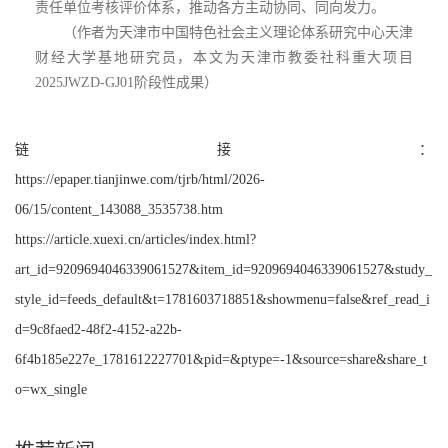
责任单位考核评价体系，推动各方主动协同、同向发力。
（作者为天津市中国特色社会主义理论体系研究中心天津
财经大学基地研究员，本文为天津市教委社科重大项目
2025JWZD-GJ01阶段性成果）
链接：
https://epaper.tianjinwe.com/tjrb/html/2026-
06/15/content_143088_3535738.htm
https://article.xuexi.cn/articles/index.html?
art_id=9209694046339061527&item_id=9209694046339061527&study_
style_id=feeds_default&t=1781603718851&showmenu=false&ref_read_i
d=9c8faed2-48f2-4152-a22b-
6f4b185e227e_1781612227701&pid=&ptype=-1&source=share&share_t
o=wx_single