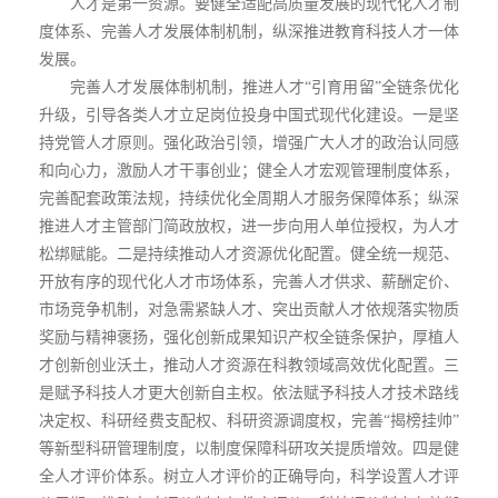
人才是第一资源。要健全适配高质量发展的现代化人才制
度体系、完善人才发展体制机制，纵深推进教育科技人才一体
发展。
完善人才发展体制机制，推进人才“引育用留”全链条优化
升级，引导各类人才立足岗位投身中国式现代化建设。一是坚
持党管人才原则。强化政治引领，增强广大人才的政治认同感
和向心力，激励人才干事创业；健全人才宏观管理制度体系，
完善配套政策法规，持续优化全周期人才服务保障体系；纵深
推进人才主管部门简政放权，进一步向用人单位授权，为人才
松绑赋能。二是持续推动人才资源优化配置。健全统一规范、
开放有序的现代化人才市场体系，完善人才供求、薪酬定价、
市场竞争机制，对急需紧缺人才、突出贡献人才依规落实物质
奖励与精神褒扬，强化创新成果知识产权全链条保护，厚植人
才创新创业沃土，推动人才资源在科教领域高效优化配置。三
是赋予科技人才更大创新自主权。依法赋予科技人才技术路线
决定权、科研经费支配权、科研资源调度权，完善“揭榜挂帅”
等新型科研管理制度，以制度保障科研攻关提质增效。四是健
全人才评价体系。树立人才评价的正确导向，科学设置人才评