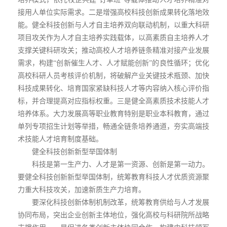
培养模式，依托校企共建“订单班”等载体推动人才培养精准对
接用人单位实际需求。二是增强高校科技创新成果转化落地效
能。健全科技创新与人才自主培养双向联动机制，以重大科研
项目攻关作为人才自主培养实践载体，以高素质自主培养人才
支撑关键科研攻关；推动高校人才培养链条精准对接产业发展
需求，构建“创新催生人才、人才赋能创新”的良性循环；优化
高校科研人员考核评价机制，将破解产业关键技术瓶颈、加快
科技成果转化、培育国家紧缺科技人才等内容纳入核心评价指
标，并合理提高对应指标权重。三是健全高素质技术技能人才
培养体系。大力发展高等职业教育特别是职业本科教育，通过
单列专项招生计划等举措，畅通全链条培养通道，夯实高端技
术技能人才培育制度基础。
健全科技创新新型举国体制
科技是第一生产力、人才是第一资源、创新是第一动力。
要健全科技创新新型举国体制，统筹教育科技人才优质资源聚
力重大科技攻关，加速新质生产力培育。
要深化科技创新体制机制改革，统筹教育供给与人才发展
协同布局，突出企业创新主体地位，强化高校与科研院所战略