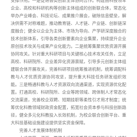
支撑作用。一是促进各类创新主体协同合作。构建由科技领军
企业、高校和科研机构等创新主体组成的创新联合体，常态化
举办产业峰会、科技论坛、成果推介展会，破除信息壁垒，解
决供需不对称难题，推动教育链、人才链、产业链、创新链深
度融合；健全以企业为主体、市场为导向、产学研深度融合的
技术创新体系，引导各类创新要素向企业集聚，持续提升企业
原创技术攻关与成果产业化能力。二是统筹集聚优势资源开展
协同攻关。针对重大科研项目与关键核心技术攻关任务，立足
高校、科研院所、企业差异化资源禀赋，引导多元创新主体组
建联合体开展攻关，完善科研项目统筹推进机制，统筹调配科
教与人才优质资源协同攻坚，提升重大科技任务研发组织效
能。三是畅通科教与人才资源双向流通渠道，实现资源优化配
置。打通高校、科研院所、企业等跨领域、跨体制人才常态化
交流渠道，完善校企双聘、短期挂职等柔性引才用才制度；统
筹优化科教领域财政资金配置，拓宽社会资本参与科技创新路
径，健全多元化科教投入长效机制，为校企联合创新平台、重
大科技基础设施建设提供坚实资金保障。
完善人才发展体制机制