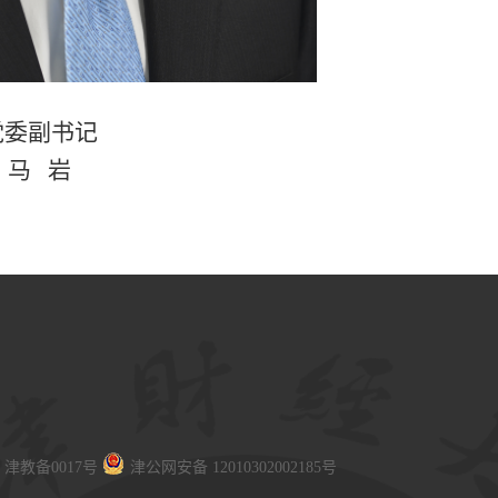
党委副书记
马 岩
津教备0017号
津公网安备 12010302002185号