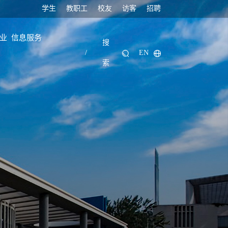
学生
教职工
校友
访客
招聘
业
信息服务
搜
/
EN
索