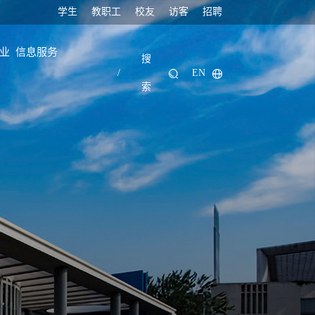
学生
教职工
校友
访客
招聘
业
信息服务
搜
/
EN
索